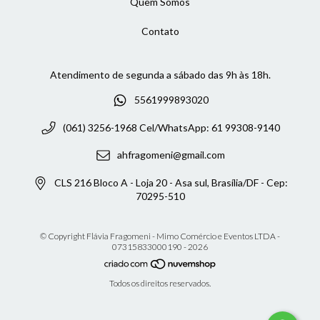
Quem Somos
Contato
5561999893020
(061) 3256-1968 Cel/WhatsApp: 61 99308-9140
ahfragomeni@gmail.com
CLS 216 Bloco A - Loja 20 - Asa sul, Brasília/DF - Cep:
70295-510
© Copyright Flávia Fragomeni - Mimo Comércio e Eventos LTDA -
07315833000190 - 2026
Todos os direitos reservados.