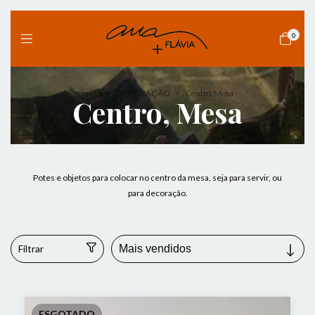
0
Início
>
DECORAÇÃO
>
Centro, Mesa
Centro, Mesa
Potes e objetos para colocar no centro da mesa, seja para servir, ou
para decoração.
Filtrar
ESGOTADO