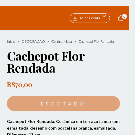
0
Minha conta
Início
>
DECORAÇÃO
>
Centro, Mesa
>
Cachepot Flor Rendada
Cachepot Flor
Rendada
R$70,00
Cachepot Flor Rendada. Cerâmica em terracota marrom
esmaltada, desenho com porcelana branca, esmaltada.
Diâmetro: 13 cm