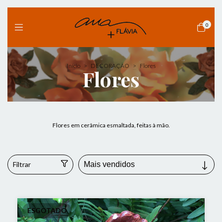
0
Início
>
DECORAÇÃO
>
Flores
Flores
Flores em cerâmica esmaltada, feitas à mão.
Filtrar
ESGOTADO