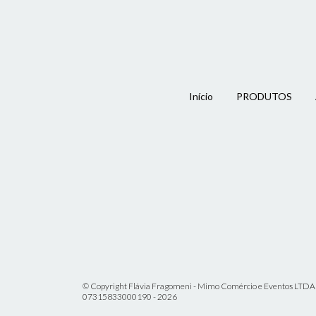
Início
PRODUTOS
© Copyright Flávia Fragomeni - Mimo Comércio e Eventos LTDA 
07315833000190 - 2026