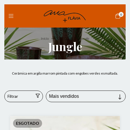
0
Início
>
COLEÇÕES
>
Jungle
Jungle
Cerâmica em argila marrom pintada com engobes verdes esmaltada.
Filtrar
ESGOTADO